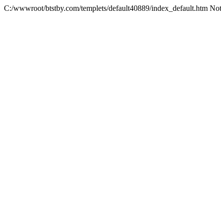
C:/wwwroot/btstby.com/templets/default40889/index_default.htm No